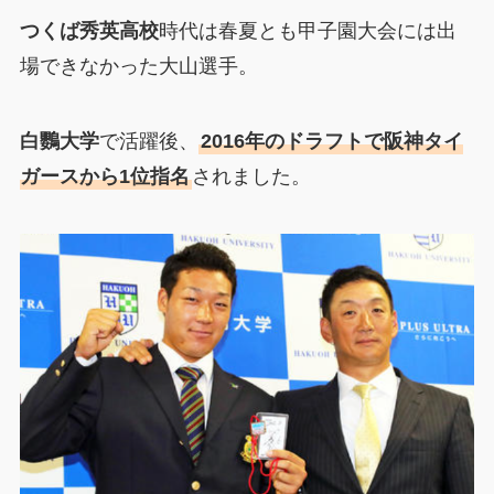
つくば秀英高校
時代は春夏とも甲子園大会には出
場できなかった大山選手。
白鸚大学
で活躍後、
2016年のドラフトで阪神タイ
ガースから1位指名
されました。