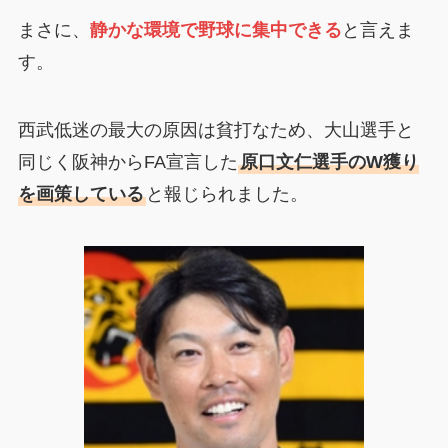
まさに、
静かな環境で野球に集中できる
と言えま
す。
西武低迷の最大の原因は貧打なため、大山選手と
同じく阪神からFA宣言した
原口文仁選手のW獲り
を画策している
と報じられました。