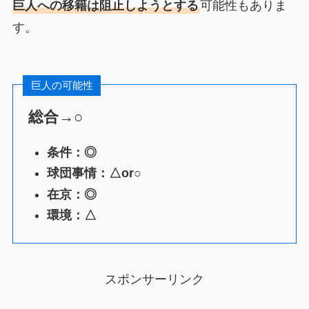
巨人への移籍は阻止しようとする
可能性もありま
す。
巨人の可能性
総合→○
条件：◎
球団事情：△or○
在京：◎
環境：△
スポンサーリンク