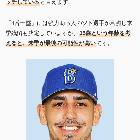
ッチしている
と言えます。
「4番一塁」には強力助っ人の
ソト選手
が君臨し来
季残留も決定していますが、
35歳という年齢を考
えると、来季が最後の可能性が高い
です。